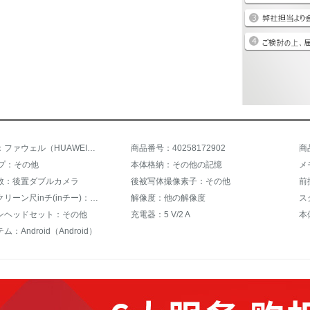
商品名称：ファウェル（HUAWEI）HUAWEI ONAー10青春版
商品番号：40258172902
商
イプ：その他
本体格納：その他の記憶
数：後置ダブルカメラ
後被写体撮像素子：その他
前
メインスクリーン尺inチ(inチー)：6.21インチー
解像度：他の解像度
ンヘッドセット：その他
充電器：5 V/2 A
本
：Android（Android）