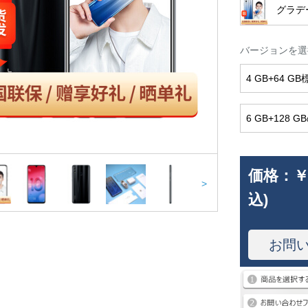
グラデ
バージョンを選
4 GB+64 G
6 GB+128
価格：
￥
>
込)
お問