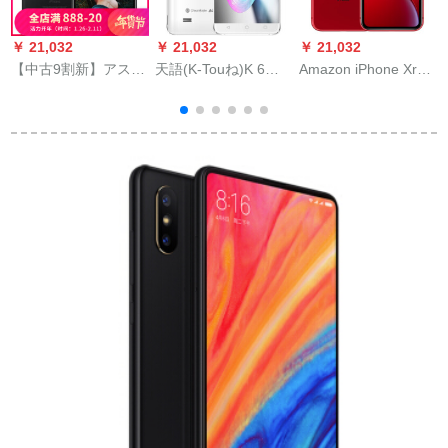
￥ 21,032
￥ 21,032
￥ 21,032
￥
【中古9割新】アスマ
天語(K-Touね)K 6イ
Amazon iPhone Xr
F
ルク7 Plus APlus 7
ンリスト(2 G+16 G)
sumagroバール12 8
F
Plus 5.5インチキ知ゲ
ホワイト
G
ム中古スモ12 G
と