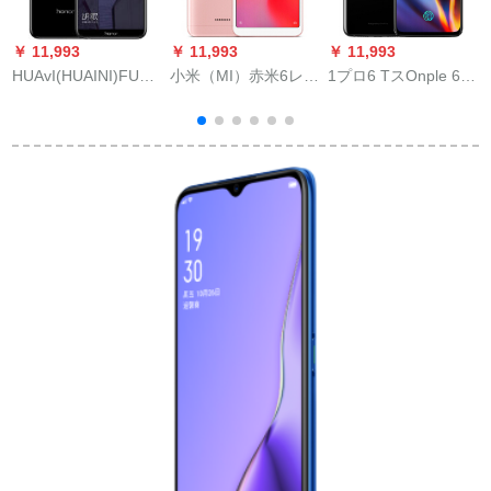
￥ 11,993
￥ 11,993
￥ 11,993
￥
HUAvI(HUAINI)FUAINANANA
小米（MI）赤米6レン
1プロ6 TスOnple 6 T
9青春版スパーズ幻夜
テリフ3 G+32 G
1+6 T全面的なスクリ
ス
黒3 G+32 G表示版
ールダンプメンメン
メンメンメンメンメ
ンメンメンメンゲー
ムファンウウォーク8
G+12 Gバイト