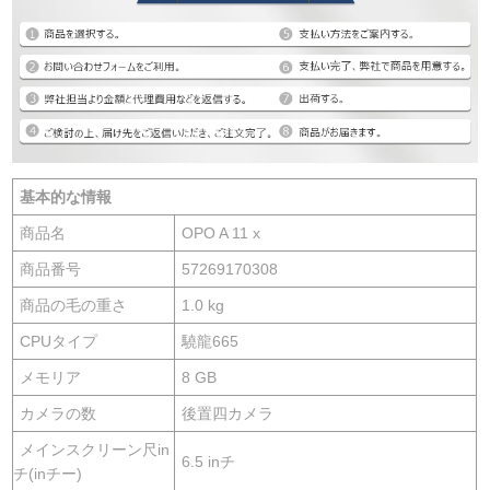
基本的な情報
商品名
OPO A 11 x
商品番号
57269170308
商品の毛の重さ
1.0 kg
CPUタイプ
驍龍665
メモリア
8 GB
カメラの数
後置四カメラ
メインスクリーン尺in
6.5 inチ
チ(inチー)