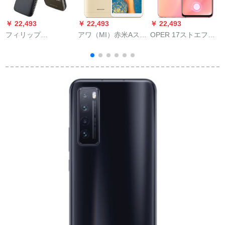
￥ 22,493
￥ 22,493
￥ 22,493
￥
フィリップ
アワ（MI）赤米Aスマ
OPER 17ストエフジ
P
（PHHPS）E 135 X/
イズホープププ2 GB
ェクト【6期免除＋砕
オーズの老年机能机
16 GB
目危険＋プロレーベ
能机能机能を机械的
ル】撮影ゲーム画面
に备えたスーパージ
の指纹を全面的にし
ュニア版
たセット雾光金（6
G+128 G）ダンベル4
G同时配信