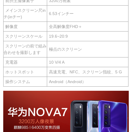
前摂主撮像素子
3200万画素
メインスクリーン尺in
6.53インチー
チ(inチー)
解像度
全高解像度FHD＋
スクリーンスケール
19.6~20:9
スクリーンの前で組み
極点のスクリーン
合わせを撮影します
充電器
10 V/4 A
ホットスポット
高速充電、NFC、スクリーン指紋、5 G
操作システム
Android（Android）