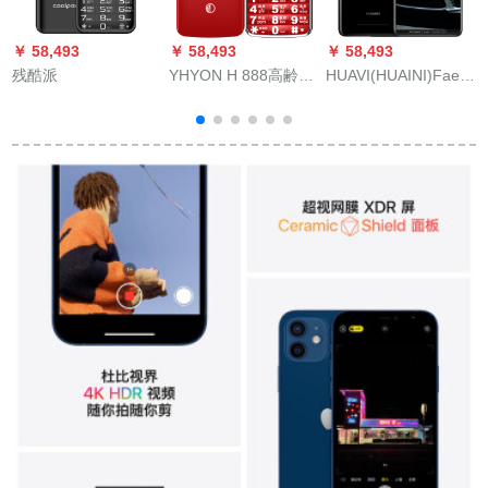
￥ 58,493
￥ 58,493
￥ 58,493
￥
残酷派
YHYON H 888高齢ス
HUAVI(HUAINI)Fae
O
テアリング老人スフ
Mate 10ポルシウェル
男女赤老年版
限定版スダッブロッ
ク(6 G+25 G)
ス