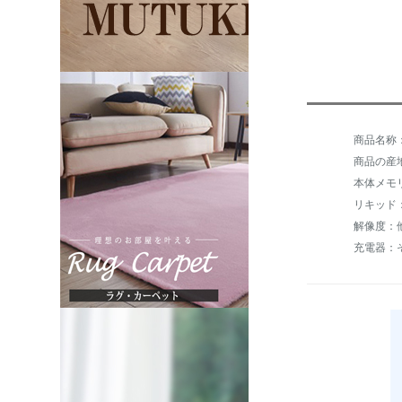
商品名称：
商品の産
本体メモリ
リキッド：
解像度：
充電器：