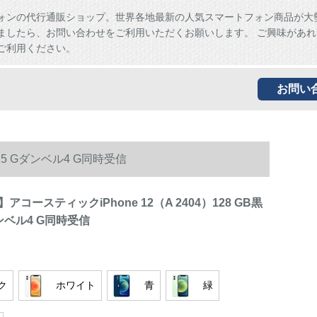
ォンの代行通販ショップ。世界各地最新の人気スマートフォン商品が大
ましたら、お問い合わせをご利用いただくお願いします。 ご興味があれ
ご利用ください。
お問い
ト5 Gダンベル4 G同時受信
コースティックiPhone 12（A 2404）128 GB黒
ンベル4 G同時受信
ク
ホワイト
青
緑