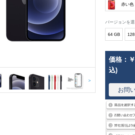
赤い色
バージョンを選
64 GB
128
価格：
￥
込)
>
お問