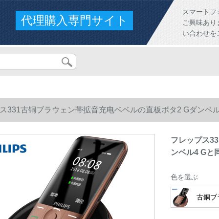
スマートフ
代理購入専門サイト
ご興味あり
い合わせを
ス331古铜ブラウェン帯拡音充电ベベルの直板ボタ2 Gダンベ
フレップス3
ンベル4 G
色を選ぶ
古銅ブ