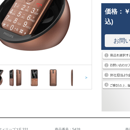
価格：
￥
込)
お問
>
ィリップスE 331
商品番号：5428
商