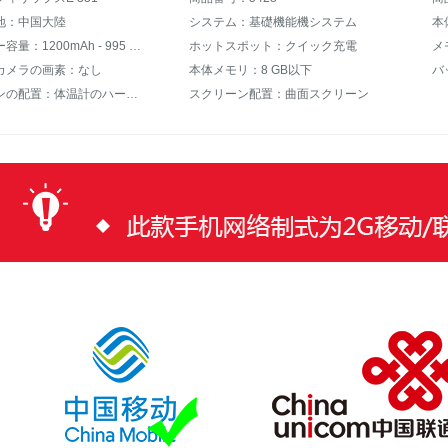
地：中国大陸
システム：基礎機能機システム
本
バッテリー容量：1200mAh - 995 mAh
ホットスポット：クイック充電
メ
カメラの画素：なし
本体メモリ：8 GB以下
バ
老人マシンの配置：体温計のハードウェアのサポート
スクリーン配置：曲面スクリーン