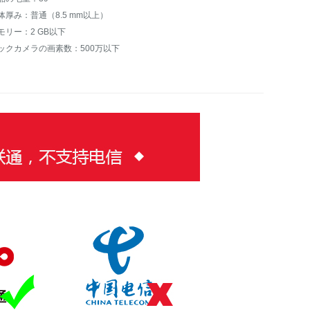
体厚み：普通（8.5 mm以上）
モリー：2 GB以下
ックカメラの画素数：500万以下