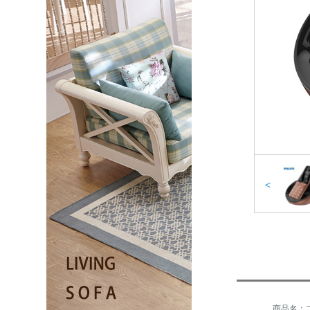
<
商品名：フ