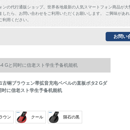
ォンの代行通販ショップ。世界各地最新の人気スマートフォン商品が大
ましたら、お問い合わせをご利用いただくお願いします。 ご興味があれ
ご利用ください。
お問い
ル4 Gと同时に信老スト学生予备机能机
31古铜ブラウェン帯拡音充电ベベルの直板ボタ2 Gダ
と同时に信老スト学生予备机能机
ラウン
クール
隕石の黒