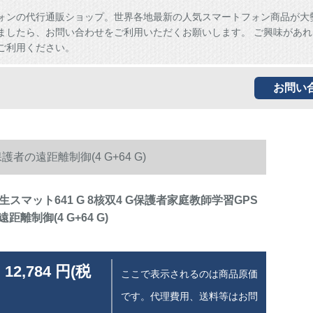
ォンの代行通販ショップ。世界各地最新の人気スマートフォン商品が大
ましたら、お問い合わせをご利用いただくお願いします。 ご興味があれ
ご利用ください。
お問い
者の遠距離制御(4 G+64 G)
学生スマット641 G 8核双4 G保護者家庭教師学習GPS
離制御(4 G+64 G)
 12,784 円(税
ここで表示されるのは商品原価
です。代理費用、送料等はお問