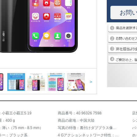
お問
>
小覇王小覇王S 19
商品番号：40 96326 7598
店
：400 g
商品の産地：中国大陸
シ
い（75 mm - 8.5 mm）
写真の特徴：裏付けダブブラス像頭、スマートな写真撮影、プリブカメラ頭
ラー：ブラック系
4 Gアクションネットワーク特性：VOL 4 G通話