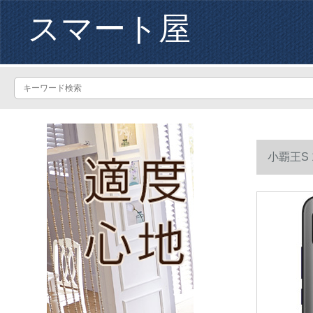
スマート屋
小覇王S 