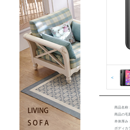
<
商品名称：
商品の毛重
本体厚み：薄
ボディカ