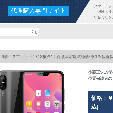
スマートフ
代理購入専門サイト
ご興味あり
い合わせを
19学生スマット641 G 8核双4 G保護者家庭教師学習GPS位置保護
小覇王S 19
位置保護者の遠距
価格：
￥
込)