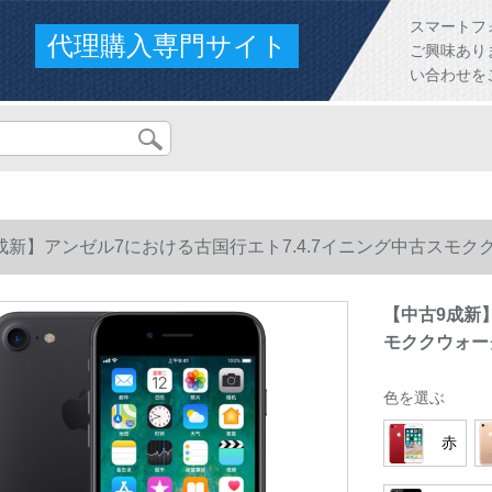
スマートフ
代理購入専門サイト
ご興味あり
い合わせを
成新】アンゼル7における古国行エト7.4.7イニング中古スモクク
【中古9成新
モククウォーク
色を選ぶ
赤