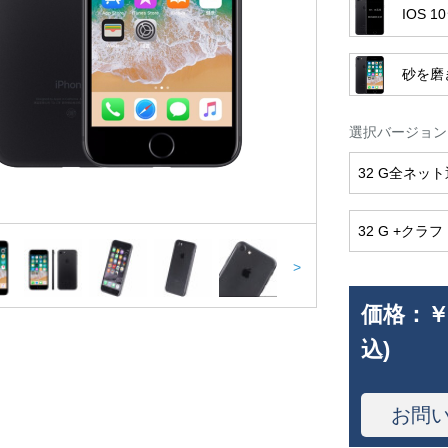
IOS
砂を磨
選択バージョン
32 G全ネット
32 G +クラフ
>
価格：
￥
込)
お問