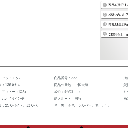
：アットルタ7
商品番号：232
店
：138.0キロ
商品の産地：中国大陸
貨
：アットー（IOS）
成色：9が新しい
ヒ
.0 - 4.6インチ
購入ルート：国行
画素
本体メモリ：25 Gバイト、12 Gバイト、32 Gバイト
色：黒、金色、シルバー、赤、バラ金、黒