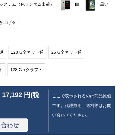
 10システム（色ランダム出荷）
白
黒い
き上げる
通
128 G全ネット通
25 G全ネット通
ト
128 G +クラフト
 17,192 円(税
ここで表示されるのは商品原価
です。代理費用、送料等はお問
い合わせください。
い合わせ