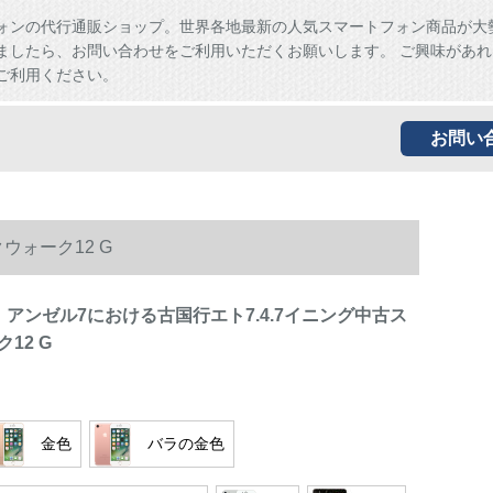
ォンの代行通販ショップ。世界各地最新の人気スマートフォン商品が大
ましたら、お問い合わせをご利用いただくお願いします。 ご興味があれ
ご利用ください。
お問い
ウォーク12 G
】アンゼル7における古国行エト7.4.7イニング中古ス
12 G
金色
バラの金色