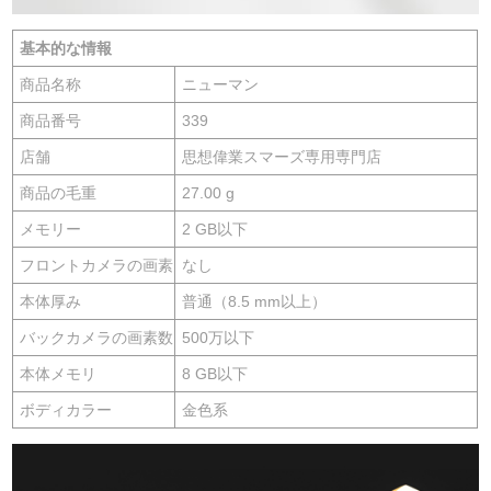
基本的な情報
商品名称
ニューマン
商品番号
339
店舗
思想偉業スマーズ専用専門店
商品の毛重
27.00 g
メモリー
2 GB以下
フロントカメラの画素
なし
本体厚み
普通（8.5 mm以上）
バックカメラの画素数
500万以下
本体メモリ
8 GB以下
ボディカラー
金色系