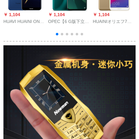
￥ 1,104
￥ 1,104
￥ 1,104
￥
HUAVI HUAINI ONA-
OPEC【6 G版下立マ
HUAINIオリエフ7
H
ル7 Cスイマズ7 C 4
シーナス300！R 17
GB+16 Gバイトゴア
G全面的ななクラスコ
Pro幻色漸変胴体スク
ルド4 Gスト4 G同时
リンのオーロラ3
リーン下の指紋解錠
配信
GB+32 Gバイトの表
スモッズ6.4インチー
G
示版
凝縮光緑（6 G R+12
8 G ROM）