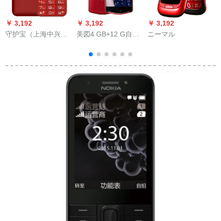
￥ 3,192
￥ 3,192
￥ 3,192
￥
守护宝（上海中兴）L
美図4 GB+12 G自撮
ニーマル
580赤色直板ボーター
り美顔4 Gストマーバ
ン超长待机2 G老人ス
ー
G
フ生徒予备ビルネ机