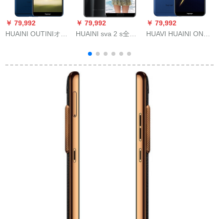
￥ 79,992
￥ 79,992
￥ 79,992
￥
HUAINI OUTINIオリ
HUAINI sva 2 s全面
HUAVI HUAINI ONA-
小
エ7 Xステ-ル(4 G+32
的なななクラスで
ル7 Cスイマズ7 C 4
シ
G ROM)は
す。レンスエア3曜ブ
G全面的ななクラスコ
ロック6 G+64 G
リンのオーロラ3
GB+32 Gバイトの表
示版