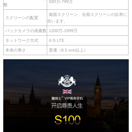
500万-799万
数
曲面スクリーン、全面スクリーンの比率に
スクリーンの配置
合います。
バックカメラの画素数
1200万-1999万
ネットワーク方式
4 G LTE
本体の厚さ
普通（8.5 mm以上）