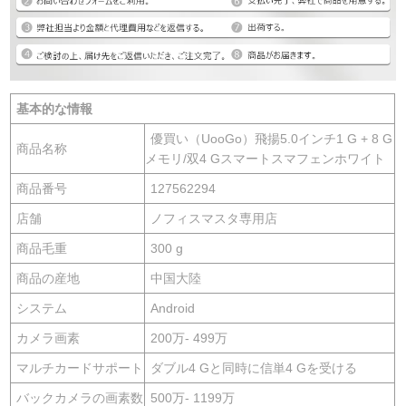
基本的な情報
優買い（UooGo）飛揚5.0インチ1 G + 8 G
商品名称
メモリ/双4 Gスマートスマフェンホワイト
商品番号
127562294
店舗
ノフィスマスタ専用店
商品毛重
300 g
商品の産地
中国大陸
システム
Android
カメラ画素
200万- 499万
マルチカードサポート
ダブル4 Gと同時に信単4 Gを受ける
バックカメラの画素数
500万- 1199万