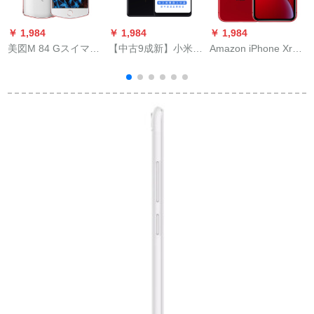
￥ 1,984
￥ 1,984
￥ 1,984
￥
美図M 84 Gスイマフ
【中古9成新】小米
Amazon iPhone Xr
月光白（4 G+64 G）
(MI)ミイル2 sスマイ
sumagroバール12 8
ズホレンべる鶏ゲレ
G
ンショウ4 G影音エ
テ-ト6 GB+12 Gベト
受