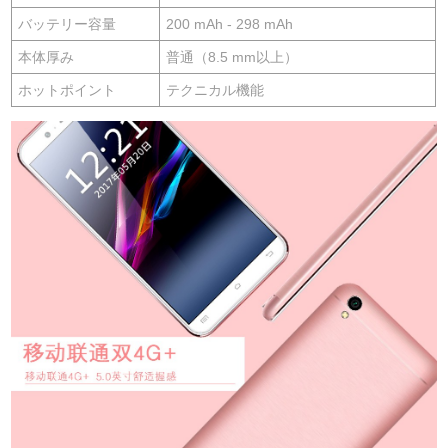
バッテリー容量
200 mAh - 298 mAh
本体厚み
普通（8.5 mm以上）
ホットポイント
テクニカル機能