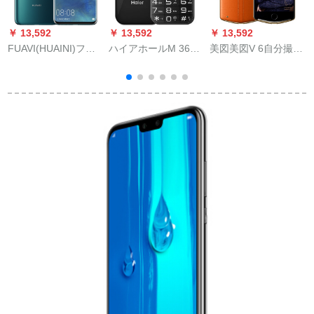
￥ 13,592
￥ 13,592
￥ 13,592
￥
FUAVI(HUAINI)フイ
ハイアホールM 360
美図美図V 6自分撮り
F
Mate 20
C黒老人机直板ボタン
美顔スマリズズ
Prosumont・ハウス
超长待老人スモッズ
冷緑5 GB+12 Gバイ
ホーン
（
ト(UD版スクリーン指
紋)