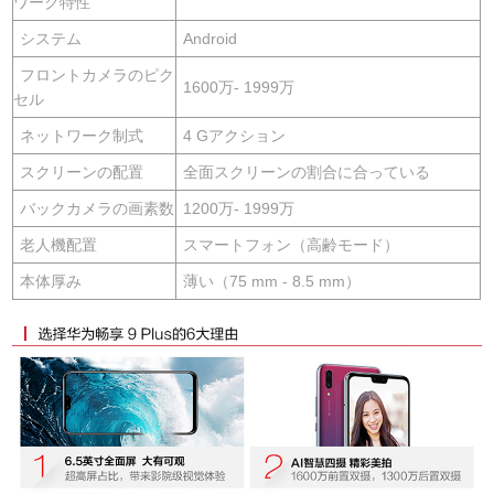
ワーク特性
システム
Android
フロントカメラのピク
1600万- 1999万
セル
ネットワーク制式
4 Gアクション
スクリーンの配置
全面スクリーンの割合に合っている
バックカメラの画素数
1200万- 1999万
老人機配置
スマートフォン（高齢モード）
本体厚み
薄い（75 mm - 8.5 mm）