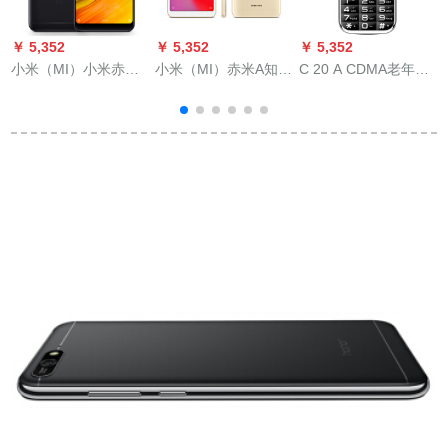
￥ 5,352
￥ 5,352
￥ 5,352
￥
小米（MI）小米赤米5
小米（MI）赤米A知能
C 20 A CDMA老年ス
Plus全面スイスアレ
全面的的なスクリー
トレーボン老人机黒
ック4 G+64 G
ン老人学生スマルク
G
とフォロジン流砂金
（2 G+16 G）