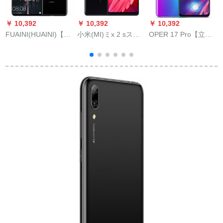
￥ 10,392
￥ 10,392
￥ 10,392
￥
FUAINI(HUAINI)【買
小米(MI)ミx 2 sスマ
OPER 17 Pro【立減
F
ってきたプロシュー
イズ6 G+12 G
300わ399起＋6期抜
ト】Mate 20全面的な
き】超閃版8+12 G指
C
クラスリン超大型広
紋解錠スモッズ6.4イ
角サープロシュート3
ンチーR 17 Pro霧光
撮影フューバ20亮黒
glader色
6+64 Gバイト【6期
無料0首付】