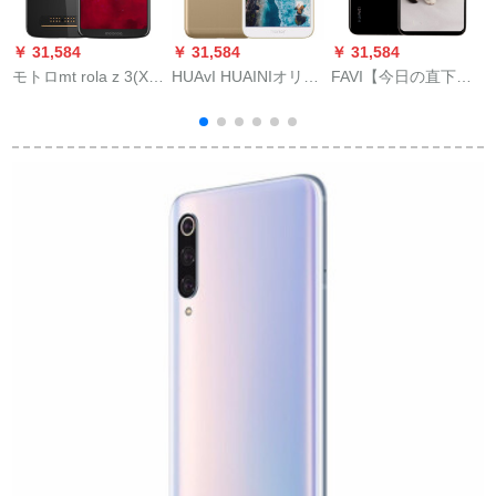
￥ 31,584
￥ 31,584
￥ 31,584
￥
モトロmt rola z 3(XT
HUAvI HUAINIオリエ
FAVI【今日の直下】
ア
192-15)6 GB+12 Gバ
リエンモテル7レンテ
フレイズフォ-ルノ
2
イト星潜黒全面スク
リー高齢者ゴアルド
ン・ノヴィティア3 e
リング化4 Gスマフ4
(2 G+16 G)
アイプチ版ブレット4
G同時配信
G+12 Gバスタルミナ
ール