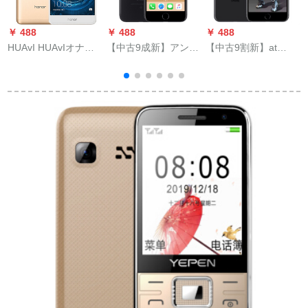
￥ 488
￥ 488
￥ 488
￥
HUAvI HUAvIオナト6
【中古9成新】アンゼ
【中古9割新】at
X版ダブルス4 Gと同
ル7における古国行エ
iPhone 8 plsh 8プロ
时に受信8コア5.5イ
ト7.4.7イニング中古
ラクトウォーズ8 P深
ンチー大画面ストレ
スモククウォーク12
空灰64 G
イン版
G