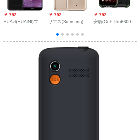
￥ 792
￥ 792
￥ 792
￥
HUAvI(HUAINI)フレ
サマス(Samsung)サ
安语(GoF lite)6600戸
ールション8 e青春版
ム・ギャラクシー・
外三防知能スマ-ズホ-
スピンブラック2
フォウォード2(F-G
ス老年机4 Gダブズ4
GB+32 G
1650)は、サマーズ・
Gは同时に信军の绿を
フート4 G(2 GB+16
受ける
GB ROM)をカバする