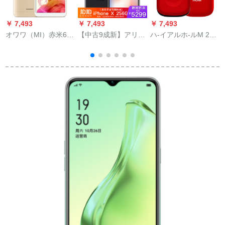
￥ 7,493
￥ 7,493
￥ 7,493
￥
オワワ（MI）赤米6ス
【中古9成新】アリセ
ハ-イアルホ-ルM 24
**
マクフォウォーウォ
ルiPhone Xアクア国
富贵の赤カバ老人ス
ード砂金4+64 G
行中古スゴロファXグ
フル4 Gと同时に信老
レイ25 G
スフルを受けられる
れる