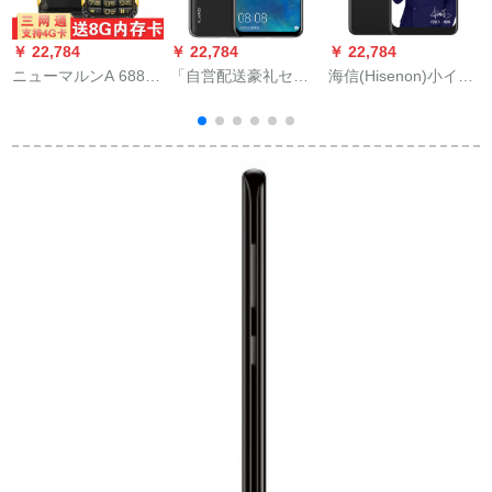
￥ 22,784
￥ 22,784
￥ 22,784
￥
ニューマルンA 688老
「自営配送豪礼セ
海信(Hisenon)小イル
人スマフェ屋外三防
ク」フレンジェイ9プ
カ3 GB+32 G 4500
ト
老齢スマルクククク
ロラクネリフ4カム全
mAh大電池は航続的
G
レ8 Gメモカド黒ゴド
面的なスクリーン大
に全面的なスクリー
バリング夜4 G(4
ン4 Gダンバス4 Gと
G+12 G)
同時にトレレットを
パンにします。