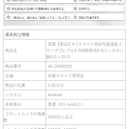
基本的な情報
美図【新品】V 7スマート美顔写真撮影ス
商品名
マーズブレブル4 G同時受信4 Gランボキニ
版8 G + 25 G
商品番号
40 15388922
店舗
信通スマーズ専用店
商品の毛重
1.65キロ
システム
Android
本体厚み
普通（8.5 mm以上）
フロントカメラの画素
2000万と以上
数