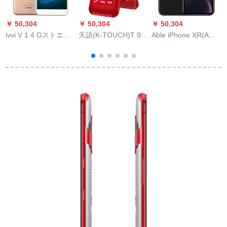
￥ 50,304
￥ 50,304
￥ 50,304
￥
ivvi V 1 4 Gストエフ4
天語(K-TOUCH)T 92
Able iPhone XR(A
Gと同时に、信老学生
Gクラシィ老人スフル
2108)128 Gブラク4
スマット5.5大スケー
ディティーン4 G同時
Gスモク4 Gの同時配
ン星
受信ボタ機能機赤
信