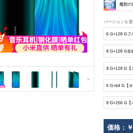
魔獣の
バージョンを選
6 G+128 
8 G+128 G
8 G+128
>
6 G+64 
8 G+256
価格：
￥