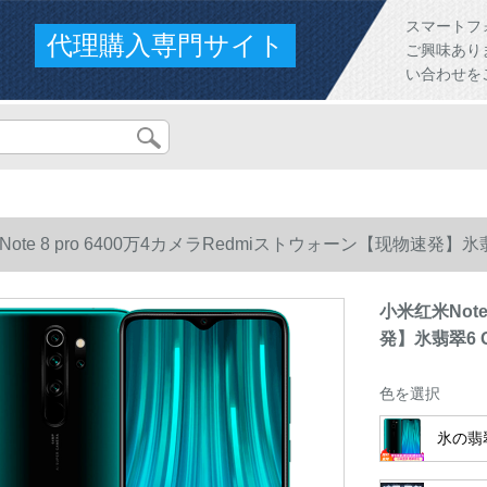
スマートフ
代理購入専門サイト
ご興味あり
い合わせを
ote 8 pro 6400万4カメラRedmiストウォーン【现物速発】氷翡翠
小米红米Note
発】氷翡翠6 G
色を選択
氷の翡