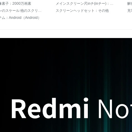
素子：2000万画素
メインスクリーン尺inチ(inチー)：6.53インチー
解
スクリーンのスケール:他のスクリーンのスケール
スクリーンヘッドセット：その他
充
：Android（Android）