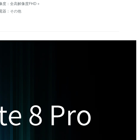
像度：全高解像度FHD＋
電器：その他