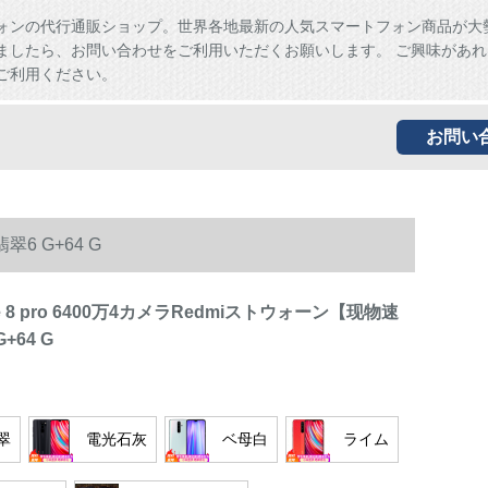
ォンの代行通販ショップ。世界各地最新の人気スマートフォン商品が大
ましたら、お問い合わせをご利用いただくお願いします。 ご興味があれ
ご利用ください。
お問い
6 G+64 G
 8 pro 6400万4カメラRedmiストウォーン【现物速
+64 G
翠
電光石灰
ベ母白
ライム