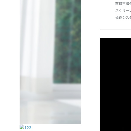
前摂主撮像
操作システム