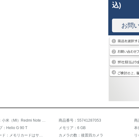
込)
お問
商品名称：小米（MI）Redmi Note 8 Pro
商品番号：55741287053
商
Helio G 90 T
メモリア：6 GB
本
メモリカード：メモリカードはサポートされていません。
カメラの数：後置四カメラ
リ