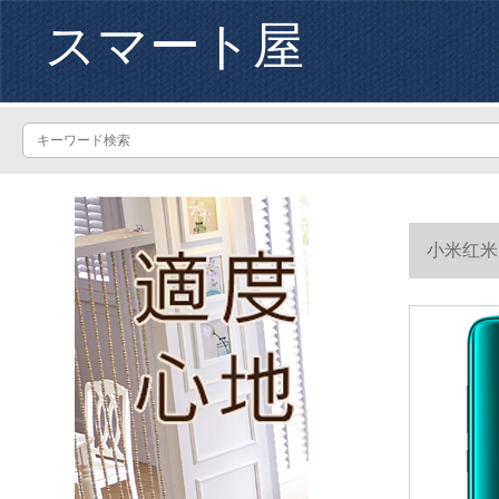
スマート屋
小米红米N