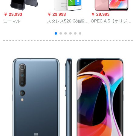
￥ 29,993
￥ 29,993
￥ 29,993
￥
ニーマル
スタレス526 G知能の
OPEC A 5【オリジナ
老人高齢者スマルク
のフーン+90日砕け
キ
とは、学生予备机ホ
損】全面的なセクシ
ワイ（1 G ROM+8 G
ーンダブメラ撮影千
ROM）
元旗艦スマリズファ
ントム粉（3 G+64
G）