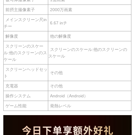
前摂主撮像素子
2000万画素
メインスクリーン尺in
6.67 inチ
チー
解像度
他の解像度
スクリーンのスケー
スクリーンのスケール:他のスクリーンの
ル:他のスクリーンのス
スケール
ケール
スクリーンヘッドセッ
その他
ト
充電器
その他
操作システム
Android（Android）
ゲーム性能
発熱レベル