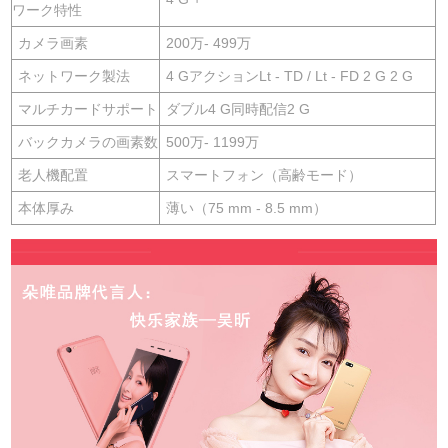
ワーク特性
カメラ画素
200万- 499万
ネットワーク製法
4 GアクションLt - TD / Lt - FD 2 G 2 G
マルチカードサポート
ダブル4 G同時配信2 G
バックカメラの画素数
500万- 1199万
老人機配置
スマートフォン（高齢モード）
本体厚み
薄い（75 mm - 8.5 mm）