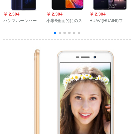
￥ 2,304
￥ 2,304
￥ 2,304
￥
ハンマハーンハーン
小米8全面的にのスク
HUAVI(HUAINI)フル
ハーンマンマンマン
リーム4 Gが同时に信
ーション20 sumas・
(
マンナッププロプロ
用される。
カーラー6 GB+64 G
ジェトロジェトロモ
3号免除0首付
G
アショーショーショ
ーショーショーショ
ー6 G+64 G