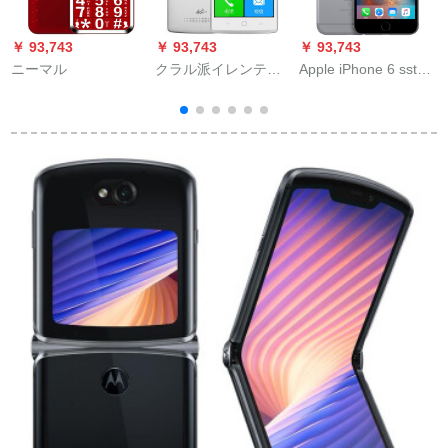
￥ 93,743
￥ 93,743
￥ 93,743
￥
ニーマル
クラル派イレンテリ
Apple iPhone 6 sstウ
ーの老人スマット4 G
スモ12 8 G
6
8712ダンバス4 G
は、白ハ－バ版（1
GRAM+8 G ROM）
を受けられました。