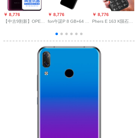
￥ 8,776
￥ 8,776
￥ 8,776
￥
【中古9割新】OPEC
fon午諾P 8 GB+64 G
Phers E 163 K隕石黒
Find X sumas
裸眼3 Dス-パ-マケト
2 G直板ボン老人スフ
（
Displam 4 G dabus 4
4 gト4 G同時配信
レイレン4 G同時受信
Gは、ボンド赤8
超長待機老人スモネ
8
GB+12 Gバイトを同
学生予備マシン
時に受ける