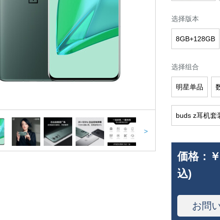
选择版本
8GB+128GB
选择组合
明星单品
buds z耳机套
>
価格：
￥
込)
お問