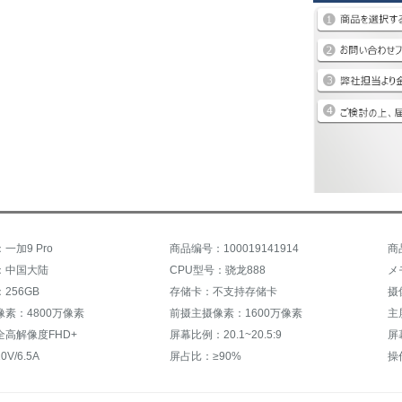
一加9 Pro
商品编号：100019141914
商
：中国大陆
CPU型号：骁龙888
メ
256GB
存储卡：不支持存储卡
摄
素：4800万像素
前摄主摄像素：1600万像素
高解像度FHD+
屏幕比例：20.1~20.5:9
屏
V/6.5A
屏占比：≥90%
操