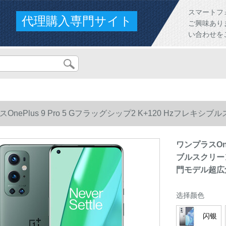
スマートフ
代理購入専門サイト
ご興味あり
い合わせを
OnePlus 9 Pro 5 Gフラッグシップ2 K+120 Hzフレキシブル
デル超広角写真スタジオトリップ
ワンプラスOne
ブルスクリーン1
門モデル超広
选择颜色
闪银