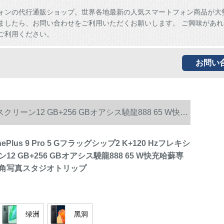
ォンの代行通販ショップ。世界各地最新の人気スマートフォン商品が大
ましたら、お問い合わせをご利用いただくお願いします。 ご興味があれ
ご利用ください。
お問い
スクリーン12 GB+256 GBオアシス驍龍888 65 W快充
Plus 9 Pro 5 Gフラッグシップ2 K+120 Hzフレキシ
2 GB+256 GBオアシス驍龍888 65 W快充哈蘇専
角写真スタジオトリップ
绿洲
黑洞