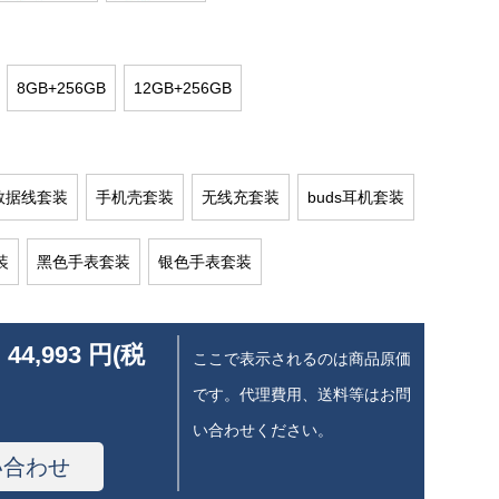
8GB+256GB
12GB+256GB
数据线套装
手机壳套装
无线充套装
buds耳机套装
装
黑色手表套装
银色手表套装
 44,993 円(税
ここで表示されるのは商品原価
です。代理費用、送料等はお問
い合わせください。
い合わせ