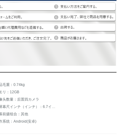
品毛重：0.74kg
モリ：12GB
像头数量：后置四カメラ
主屏幕尺インチ（インチ）：6.7インチ
幕前摄组合：其他
作系统：Android(安卓)