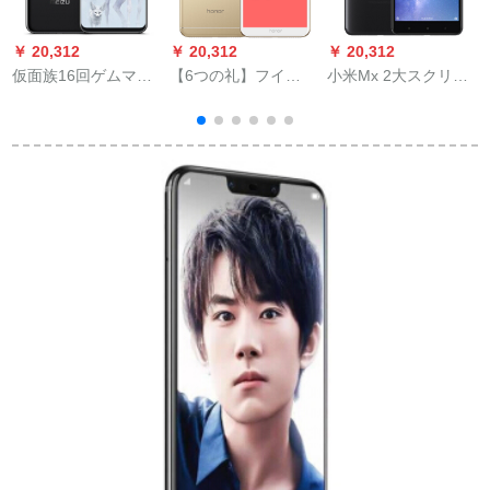
￥ 20,312
￥ 20,312
￥ 20,312
￥
仮面族16回ゲムマイ
【6つの礼】フイ
小米Mx 2大スクリー
F
フル静夜黒8 G+12 G
(HUAINI)HUAvI Oner
ム4 GB+64 Gブロッ
ム
7 A partke 7 Aスパッ
ク4 Gスモ4 G同時配
ツ4 Gプロプラチナ(2
信
GB+32 G)人の顔認識