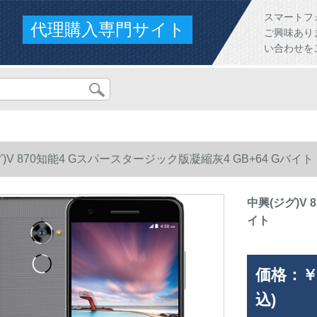
スマートフ
代理購入専門サイト
ご興味あり
い合わせを
)V 870知能4 Gスパースタージック版凝縮灰4 GB+64 Gバイト
中興(ジグ)V 
イト
価格：
￥
込)