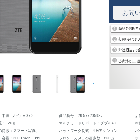
お問
>
中興（Zグ）V 870
商品番号：29 577205987
：120 g
マルチカードサポート：ダブル4 Gと同時に信単4 Gを受ける
本
写真撮影の特徴：スマート写真、光学ズーム
ネットワーク制式：4 Gアクション
バッテリー容量：3000 mAh - 399 mAh
フロントカメラの画素数：800万- 1599万