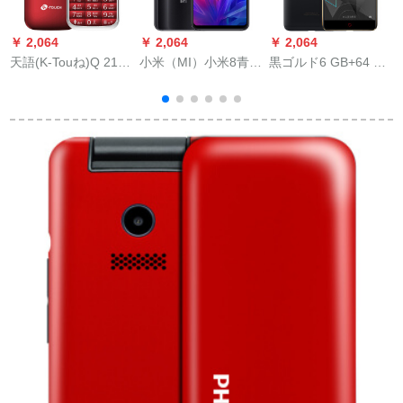
￥ 2,064
￥ 2,064
￥ 2,064
￥
天語(K-Touね)Q 21老
小米（MI）小米8青春
黒ゴルド6 GB+64 G
人スキフ児予備老人
版全面スクリーン撮
4 Gスイズ4 G同时配
P
機赤版
影ゲームフォーウォ
信
ト
ードウォート・フォ
ーウォードウォーキ
ング（4 G+64 G）