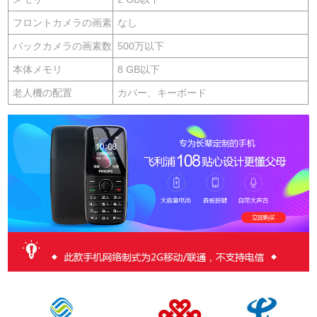
フロントカメラの画素
なし
バックカメラの画素数
500万以下
本体メモリ
8 GB以下
老人機の配置
カバー、キーボード