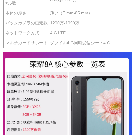
セル数
本体の厚さ
薄い（7 mm-85 mm）
バックカメラの画素数
1200万-1999万
ネットワーク方式
4 G LTE
マルチカードサポート
ダブイル4 G同時受信シート4 G