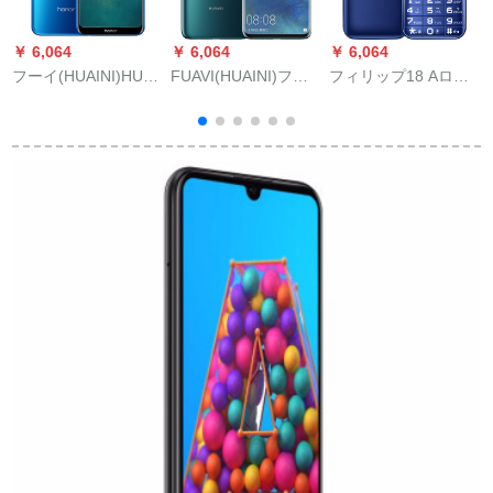
￥ 6,064
￥ 6,064
￥ 6,064
￥
フーイ(HUAINI)HUA
FUAVI(HUAINI)フイ
フィリップ18 Aロヤ
クエエ9 iスフィア(4
Mate 20
ル老人スマイズ2 G直
G+64 G)
Prosumont・ハウス
板ボタ学生ダンベル4
冷緑5 GB+12 Gバイ
Gと同时に信老机を受
ト(UD版スクリーン指
けられた
紋)