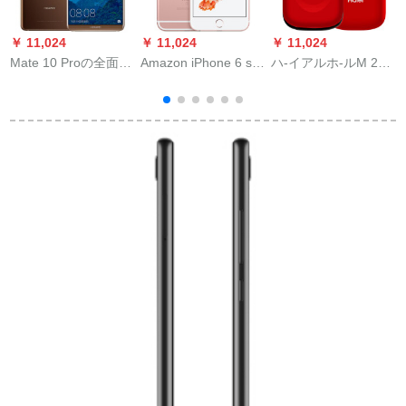
￥ 11,024
￥ 11,024
￥ 11,024
￥
Mate 10 Proの全面的
Amazon iPhone 6 s
ハ-イアルホ-ルM 24
なナク克克斯克亚ゴ
Plus(A 1699)5.5イン
富贵の赤カバ老人ス
ールド4 G（6 G+128
チー通4 Gストマーズ
フル4 Gと同时に信老
G）
ズゴストラック公式
スフルを受けられる
表示32 Gバイト
れる