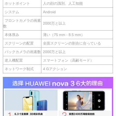
ホットポイント
人の顔の識別、人工知能
システム
Android
フロントカメラの画素
2000万と以上
数
本体厚み
薄い（75 mm - 8.5 mm）
スクリーンの配置
全面スクリーンの割合に合っている
バックカメラの画素数
2000万と以上
老人機配置
スマートフォン（高齢モード）
ネットワーク制式
4 Gアクション