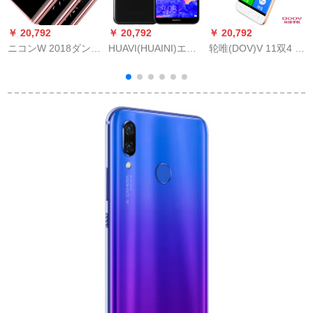
￥ 20,792
￥ 20,792
￥ 20,792
￥
ニコンW 2018ダンブ
HUAVI(HUAINI)エニ8
轮唯(DOV)V 11双4 G
O
スクリングリングリ
e青春版スピルラック
インテリーの高齢者4
ング4 Gと同时に信老
2 G+32 G
Gスマーフ学生女性大
ン
スセン超长寿机器机
画面超薄型高齢者コ
器机械バラ金双クラ
ース1 G+16 G
ン2.8イン