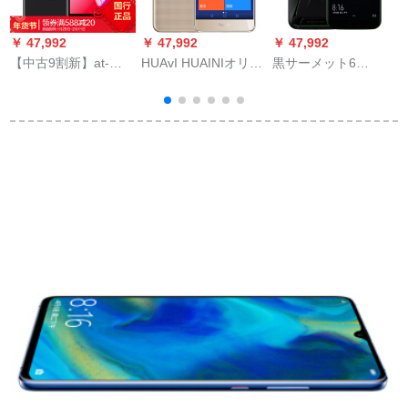
￥ 47,992
￥ 47,992
￥ 47,992
￥
【中古9割新】at-
HUAvI HUAINIオリエ
黒サーメット6
iPhone 8 t-8中古スポ
6 G知能高齢者スマズ
GB+64 G超夜黑液冷
イト8中古スモック
4 G同時受信金金版
たよより早く4 Gダン
（2 GB+16 GB
ベル4 Gがトラストを
ROM）
受けられる。
G