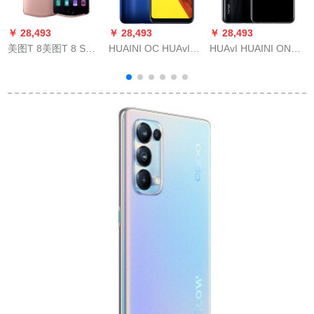
￥ 28,493
￥ 28,493
￥ 28,493
￥
美图T 8美图T 8 S自
HUAINI OC HUAvI
HUAvI HUAINI ONA
F
分撮りした美颜スマ
OC PUAvI OC PUAvI
10青春版スマック幻
m
ンT 8 bala金（4＋
OC PUAVI OC PUAVI
夜黒版6 GB+64 Gバ
128 G）
OC PUAvI OC PUAvI
イト
G
OC PUAvI OC PUAvI
OC PUAvI OC PUAvI
OC Ver 4 G同時に受
信オーロラサービス
ビク(32)