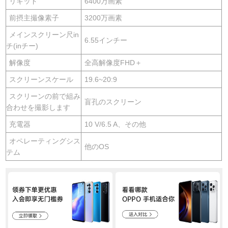
リキッド
6400万画素
前摂主撮像素子
3200万画素
メインスクリーン尺in
6.55インチー
チ(inチー)
解像度
全高解像度FHD＋
スクリーンスケール
19.6~20:9
スクリーンの前で組み
盲孔のスクリーン
合わせを撮影します
充電器
10 V/6.5 A、その他
オペレーティングシス
他のOS
テム