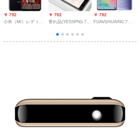
￥ 792
￥ 792
￥ 792
￥
小米（MI）レディ米
誉れ品(YESSPN)i 7 s
FUAVI(HUAINI)フル
H
Net 7「金剛」スミス
4 Gストストーズ4 G
20 Xスク12期無料0首
トラック4 GB+64 G
同时に手纸大画面学
付幻銀6 GB+12 Gバ
G
バイト
生老人マシーン老年
イト
スウェーデンディッ
ク