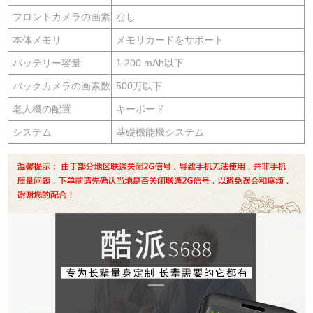
フロントカメラの画素
なし
本体メモリ
メモリカードをサポート
バッテリー容量
1 200 mAh以下
バックカメラの画素数
500万以下
老人機の配置
キーボード
システム
基礎機能機システム