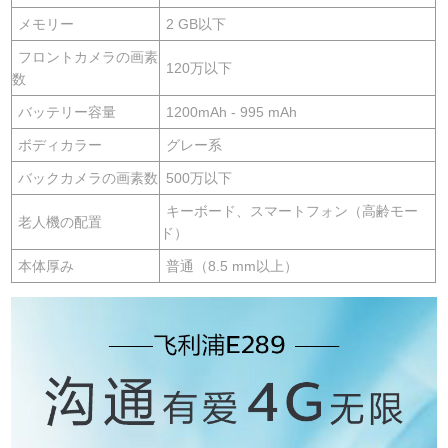
メモリー
2 GB以下
フロントカメラの画素
120万以下
数
バッテリー容量
1200mAh - 995 mAh
ボディカラー
グレー系
バックカメラの画素数
500万以下
キーボード、スマートフォン（高齢モー
老人機の配置
ド）
本体厚み
普通（8.5 mm以上）