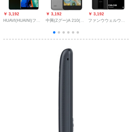
￥ 3,192
￥ 3,192
￥ 3,192
￥
HUAVI(HUAINI)フレ
中興(Zグー)A 210(BA
ファンウウェルウェ
イエル20全面的なク
募集)4 Gスーパーマ
ル(HUAINI)フイ
ラスリングサウンド
ーケットストームズ
MateMate 20 RSポル
20
ック1 GB 8 GB
シジェフウェル玄黒
(8 G+512 G)