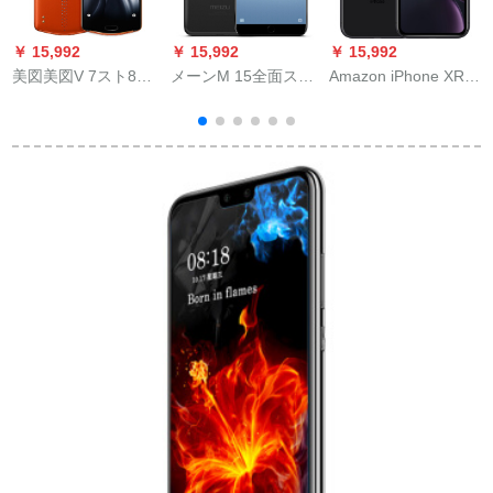
￥ 15,992
￥ 15,992
￥ 15,992
￥
美図美図V 7スト8
メーンM 15全面スタ
Amazon iPhone XR
G+12 8 G赤霞橙光
ーズ公开版4 GB+64
suma-ズブレット12
G曜岩黒ダブズ4 Gと
Gバイト
同时に信座の座を受
けた15青春版