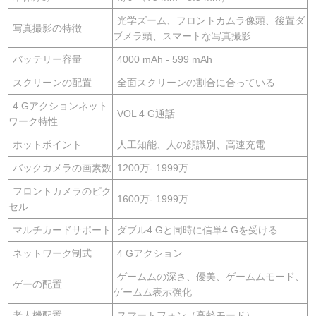
光学ズーム、フロントカムラ像頭、後置ダ
写真撮影の特徴
ブメラ頭、スマートな写真撮影
バッテリー容量
4000 mAh - 599 mAh
スクリーンの配置
全面スクリーンの割合に合っている
4 Gアクションネット
VOL 4 G通話
ワーク特性
ホットポイント
人工知能、人の顔識別、高速充電
バックカメラの画素数
1200万- 1999万
フロントカメラのピク
1600万- 1999万
セル
マルチカードサポート
ダブル4 Gと同時に信単4 Gを受ける
ネットワーク制式
4 Gアクション
ゲームムの深さ、優美、ゲームムモード、
ゲーの配置
ゲームム表示強化
老人機配置
スマートフォン（高齢モード）