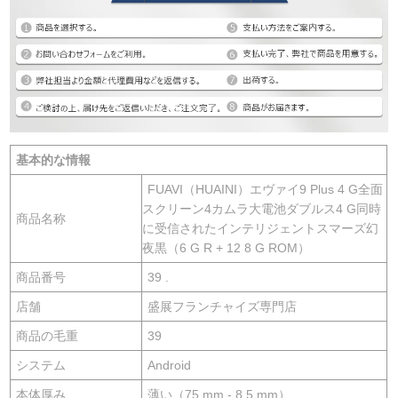
基本的な情報
FUAVI（HUAINI）エヴァイ9 Plus 4 G全面
スクリーン4カムラ大電池ダブルス4 G同時
商品名称
に受信されたインテリジェントスマーズ幻
夜黒（6 G R + 12 8 G ROM）
商品番号
39 .
店舗
盛展フランチャイズ専門店
商品の毛重
39
システム
Android
本体厚み
薄い（75 mm - 8.5 mm）