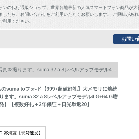
ォンの代行通販ショップ。世界各地最新の人気スマートフォン商品が大
ましたら、お問い合わせをご利用いただくお願いします。 ご興味があれ
ご利用ください。
お問い
写真を撮ります。suma 32 a 8レベルアップモデル4
新品のsuma toフォ-ド【999+超値好礼】大メモリに航続
す。suma 32 a 8レベルアップモデル4 G+64 G瑠
発】【複数好礼＋2年保証＋日光単返20】
4G 雾海蓝【现货速发】