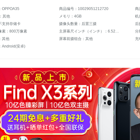
OPPOA35
商品编号：10029051212720
商
：其他
メモリ：4GB
机
不支持存储卡
摄像头数量：后置三摄
后
像素：800万像素
主屏幕尺インチ（インチ）：6.52インチ
分
：其他
屏幕前摄组合：其他
充
ndroid(安卓)