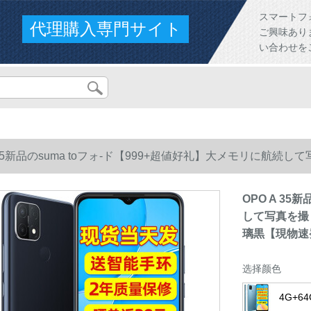
スマートフ
代理購入専門サイト
ご興味あり
い合わせを
 35新品のsuma toフォ-ド【999+超値好礼】大メモリに航続して
G瑠璃黒【現物速発】【複数好礼＋2年保証＋日光単返20】
OPO A 35
して写真を撮りま
璃黒【現物速
选择颜色
4G+6