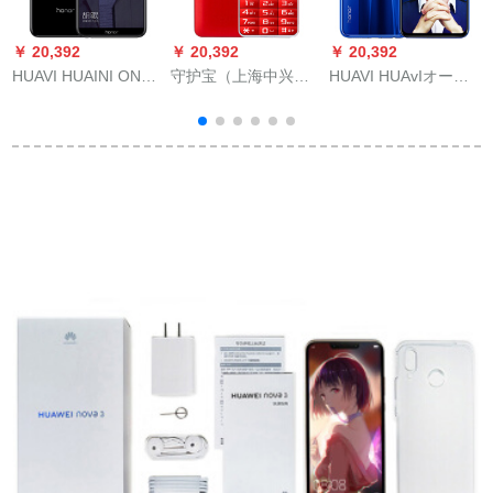
￥ 20,392
￥ 20,392
￥ 20,392
￥
HUAVI HUAINI ONA
守护宝（上海中兴）L
HUAVI HUAvIオーナ8
长
9青春版4 Gシリーズ
250赤色直板ボタ超长
xマックスウェル6
幻夜黒3 GB+32 Gバ
待机2 Gダブルス4 G
G+12 G
スト
同时に信老スキ生徒
予备高年齢机能机器