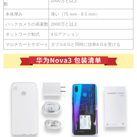
2000万と以上
数
本体厚み
薄い（75 mm - 8.5 mm）
バックカメラの画素数
2000万と以上
ネットワーク制式
4 Gアクション
マルチカードサポート
ダブル4 Gと同時に信単4 Gを受ける