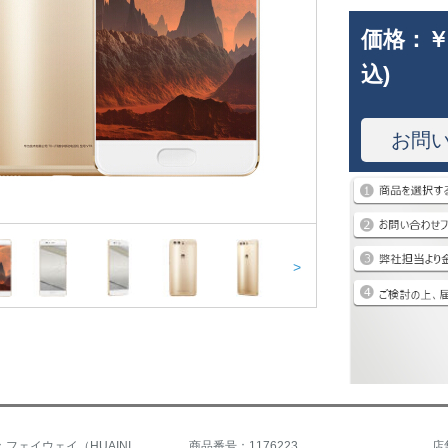
価格：
￥
込)
お問
>
商品名称：フェイウェイ（HUAINI）P 10
商品番号：1176223
店