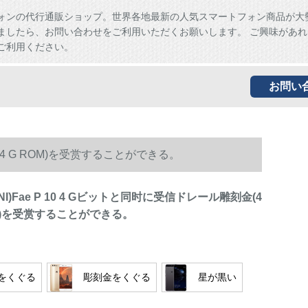
ォンの代行通販ショップ。世界各地最新の人気スマートフォン商品が大
ましたら、お問い合わせをご利用いただくお願いします。 ご興味があれ
ご利用ください。
お問い
G+64 G ROM)を受赏することができる。
AINI)Fae P 10 4 Gビットと同时に受信ドレール雕刻金(4
ROM)を受赏することができる。
をくぐる
彫刻金をくぐる
星が黒い